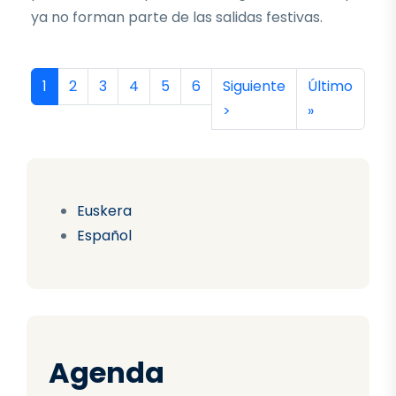
ya no forman parte de las salidas festivas.
Paginación
Página actual
Página
Página
Página
Página
Página
Siguiente página
Última págin
1
2
3
4
5
6
Siguiente
Último
>
»
Euskera
Español
Agenda