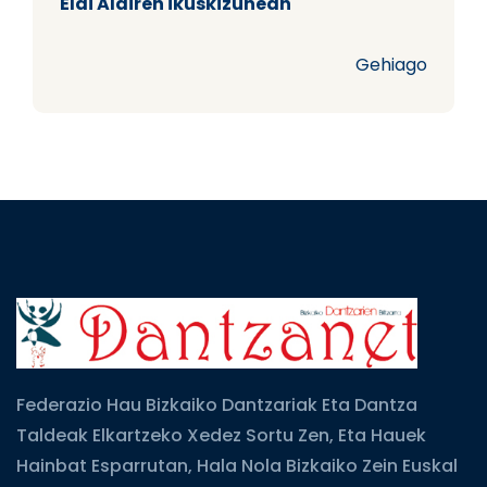
Elai Alairen ikuskizunean
Gehiago
Federazio Hau Bizkaiko Dantzariak Eta Dantza
Taldeak Elkartzeko Xedez Sortu Zen, Eta Hauek
Hainbat Esparrutan, Hala Nola Bizkaiko Zein Euskal