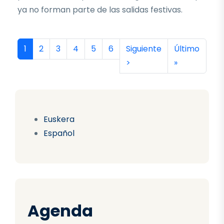
ya no forman parte de las salidas festivas.
Paginación
Página actual
Página
Página
Página
Página
Página
Siguiente página
Última págin
1
2
3
4
5
6
Siguiente
Último
>
»
Euskera
Español
Agenda