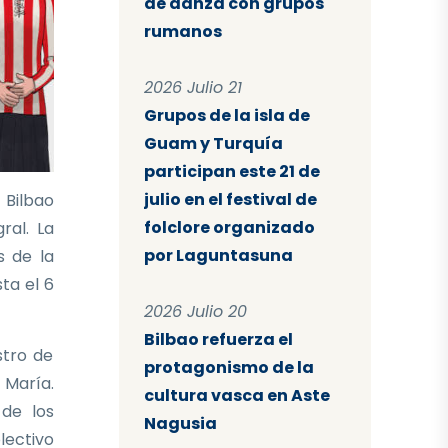
de danza con grupos
rumanos
2026 Julio 21
Grupos de la isla de
Guam y Turquía
participan este 21 de
julio en el festival de
 Bilbao
folclore organizado
ral. La
por Laguntasuna
s de la
sta el 6
2026 Julio 20
Bilbao refuerza el
stro de
protagonismo de la
 María.
cultura vasca en Aste
 de los
Nagusia
lectivo