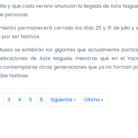
Villa y que cada verano anuncian la llegada de Aste Nagus
de personas.
imiento permanecerá cerrado los días 25 y 31 de julio y e
 por ser festivos.
Museo se exhibirán los gigantes que actualmente partic
lebraciones de Aste Nagusia, mientras que en el Yac
 contemplarse otras generaciones que ya no forman p
idas festivas.
inación
a actual
ágina
Página
Página
Página
Página
Siguiente página
Última página
3
4
5
6
Siguiente >
Último »