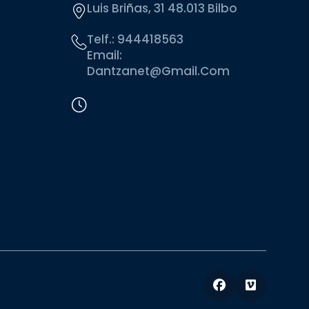
Luis Briñas, 31 48.013 Bilbo
Telf.:
944418563
Email:
Dantzanet@gmail.com
Facebook
Vimeo