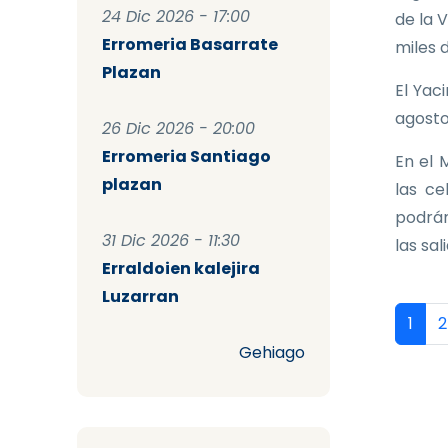
24 Dic 2026 - 17:00
de la 
Erromeria Basarrate
miles 
Plazan
El Yac
agosto
26 Dic 2026 - 20:00
Erromeria Santiago
En el 
plazan
las ce
podrán
31 Dic 2026 - 11:30
las sal
Erraldoien kalejira
Luzarran
Pag
Págin
P
1
2
Gehiago