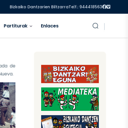
Facebook
Vimeo
Bizkaiko Dantzarien Biltzarra
Telf.: 944418563
Partiturak
Enlaces
ada de
 Nueva.