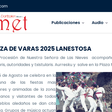
.com
Navegación principal
Publicaciones
Audio
ZA DE VARAS 2025 LANESTOSA
Procesión de Nuestra Señora de Las Nieves acompañ
is, autoridades y txistularis. Aurresku y salve en la Plaza
 de Agosto se celebra en la
 una de las fiestas mas
res y animadas de la zona.
anos y visitantes de todos
eblos aledaños se dan cita
ía. Grupos de música actuan