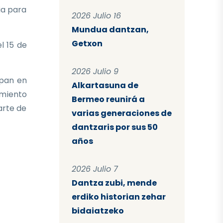
ia para
2026 Julio 16
Mundua dantzan,
Getxon
l 15 de
2026 Julio 9
ipan en
Alkartasuna de
imiento
Bermeo reunirá a
arte de
varias generaciones de
dantzaris por sus 50
años
2026 Julio 7
Dantza zubi, mende
erdiko historian zehar
bidaiatzeko