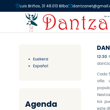
Pasar al contenido principal
Luis Briñas, 31 48.013 Bilbo
dantzanet@gmail
DAN
12:30
Euskera
dantzar
Español
Cada 5
villa
popula
Nestos
Agenda
los pu
este d