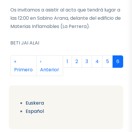
Os invitamos a asistir al acto que tendrá lugar a
las 12:00 en Sabino Arana, delante del edificio de
Materias Inflamables (La Perrera).
BETI JAI ALAI
Paginación
Primera página
Página anterior
Página
Página
Página
Página
Página
Página
«
‹
1
2
3
4
5
6
Primero
Anterior
Euskera
Español