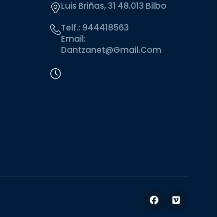
Luis Briñas, 31 48.013 Bilbo
Telf.:
944418563
Email:
Dantzanet@gmail.com
Facebook
Vimeo