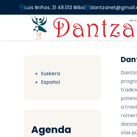
Pasar al contenido principal
Luis Briñas, 31 48.013 Bilbo
dantzanet@gmail
Dant
Dantza
Euskera
progra
Español
tradici
potenc
a trav
romerí
danzas
Agenda
vías pú