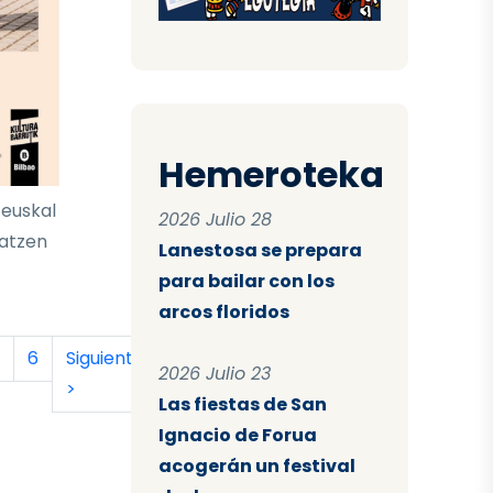
Hemeroteka
 euskal
2026 Julio 28
latzen
Lanestosa se prepara
para bailar con los
arcos floridos
tual
a
ágina
Página
Siguiente página
Última página
6
Siguiente
Último
2026 Julio 23
>
»
Las fiestas de San
Ignacio de Forua
acogerán un festival