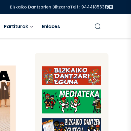
Facebook
Vimeo
Bizkaiko Dantzarien Biltzarra
Telf.: 944418563
Partiturak
Enlaces