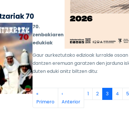
zariak 70
70.
zenbakiaren
edukiak
Gaur aurkeztutako edizioak lurralde osoan
dantzen eremuan garatzen den jarduna is
duten eduki anitz biltzen ditu:
inación
Primera página
Página anterior
Página
Página
Página ac
Págin
P
«
‹
1
2
3
4
5
Primero
Anterior