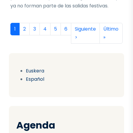
ya no forman parte de las salidas festivas.
Paginación
Página actual
Página
Página
Página
Página
Página
Siguiente página
Última págin
1
2
3
4
5
6
Siguiente
Último
>
»
Euskera
Español
Agenda