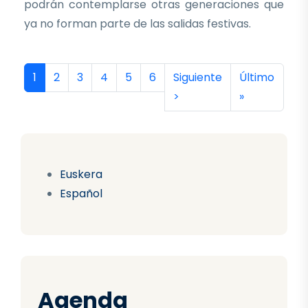
podrán contemplarse otras generaciones que
ya no forman parte de las salidas festivas.
Paginación
Página actual
Página
Página
Página
Página
Página
Siguiente página
Última págin
1
2
3
4
5
6
Siguiente
Último
>
»
Euskera
Español
Agenda