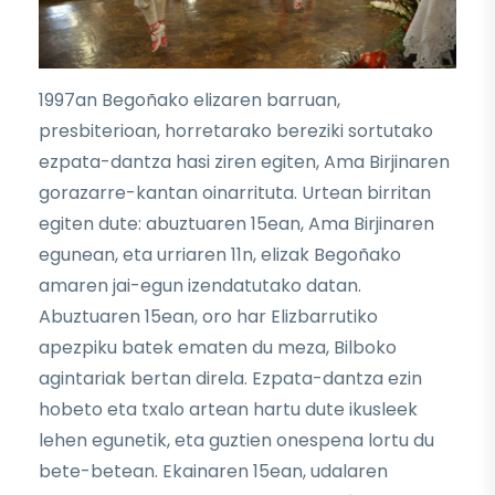
1997an Begoñako elizaren barruan,
presbiterioan, horretarako bereziki sortutako
ezpata-dantza hasi ziren egiten, Ama Birjinaren
gorazarre-kantan oinarrituta. Urtean birritan
egiten dute: abuztuaren 15ean, Ama Birjinaren
egunean, eta urriaren 11n, elizak Begoñako
amaren jai-egun izendatutako datan.
Abuztuaren 15ean, oro har Elizbarrutiko
apezpiku batek ematen du meza, Bilboko
agintariak bertan direla. Ezpata-dantza ezin
hobeto eta txalo artean hartu dute ikusleek
lehen egunetik, eta guztien onespena lortu du
bete-betean. Ekainaren 15ean, udalaren