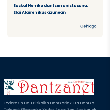
Euskal Herriko dantzen aniztasuna,
Elai Alairen ikuskizunean
Gehiago
Federazio Hau Bizkaiko Dantzariak Eta Dantza
Taldeak Elkartzeko Xedez Sortu Zen, Eta Hauek