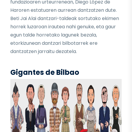
fundazioaren urteurrenean, Diego López de
Haroren estatuaren aurrean dantzatzen dute.
Beti Jai Alai dantzari-taldeak sortutako ekimen
horrek luzaroan irautea nahi genuke, eta gaur
egun talde horretako lagunek bezala,
etorkizunean dantzari bilbotarrek ere
dantzatzen jarraitu dezatela.
Gigantes de Bilbao