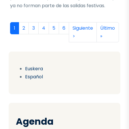
ya no forman parte de las salidas festivas.
Paginación
Página actual
Página
Página
Página
Página
Página
Siguiente página
Última págin
1
2
3
4
5
6
Siguiente
Último
>
»
Euskera
Español
Agenda