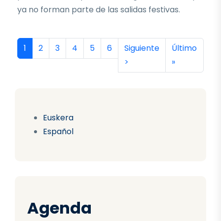
ya no forman parte de las salidas festivas.
Paginación
Página actual
Página
Página
Página
Página
Página
Siguiente página
Última págin
1
2
3
4
5
6
Siguiente
Último
>
»
Euskera
Español
Agenda