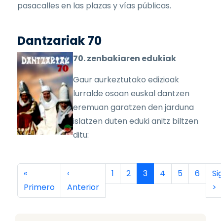
pasacalles en las plazas y vías públicas.
Dantzariak 70
70. zenbakiaren edukiak
Gaur aurkeztutako edizioak
lurralde osoan euskal dantzen
eremuan garatzen den jarduna
islatzen duten eduki anitz biltzen
ditu:
Paginación
Primera página
Página anterior
Página
Página
Página actual
Página
Página
Página
Si
«
‹
1
2
3
4
5
6
Si
Primero
Anterior
>