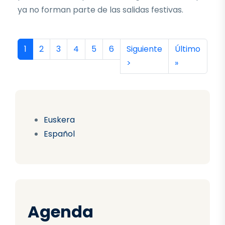
ya no forman parte de las salidas festivas.
Paginación
Página actual
Página
Página
Página
Página
Página
Siguiente página
Última págin
1
2
3
4
5
6
Siguiente
Último
>
»
Euskera
Español
Agenda