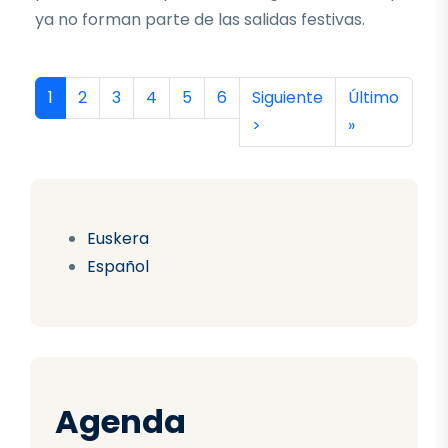
ya no forman parte de las salidas festivas.
Paginación
Página actual
Página
Página
Página
Página
Página
Siguiente página
Última págin
1
2
3
4
5
6
Siguiente
Último
>
»
Euskera
Español
Agenda