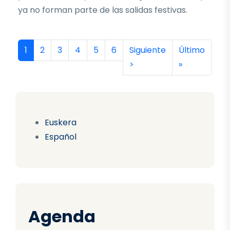
ya no forman parte de las salidas festivas.
Paginación
Página actual
Página
Página
Página
Página
Página
Siguiente página
Última págin
1
2
3
4
5
6
Siguiente
Último
>
»
Euskera
Español
Agenda