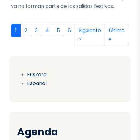
ya no forman parte de las salidas festivas.
Paginación
Página actual
Página
Página
Página
Página
Página
Siguiente página
Última págin
1
2
3
4
5
6
Siguiente
Último
>
»
Euskera
Español
Agenda