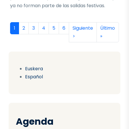
ya no forman parte de las salidas festivas.
Paginación
Página actual
Página
Página
Página
Página
Página
Siguiente página
Última págin
1
2
3
4
5
6
Siguiente
Último
>
»
Euskera
Español
Agenda