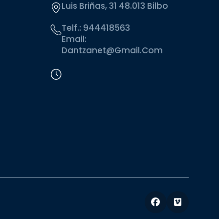
Luis Briñas, 31 48.013 Bilbo
Telf.:
944418563
Email:
Dantzanet@gmail.com
Facebook
Vimeo