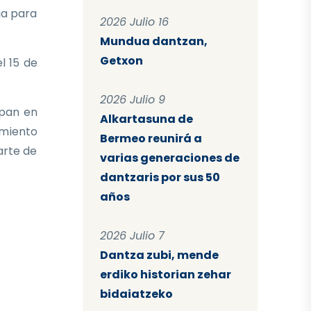
ia para
2026 Julio 16
Mundua dantzan,
Getxon
l 15 de
2026 Julio 9
ipan en
Alkartasuna de
imiento
Bermeo reunirá a
arte de
varias generaciones de
dantzaris por sus 50
años
2026 Julio 7
Dantza zubi, mende
erdiko historian zehar
bidaiatzeko