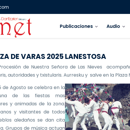
.com
Navegación principal
Publicaciones
Audio
ZA DE VARAS 2025 LANESTOSA
Procesión de Nuestra Señora de Las Nieves acompañ
is, autoridades y txistularis. Aurresku y salve en la Plaza
 de Agosto se celebra en la
 una de las fiestas mas
res y animadas de la zona.
anos y visitantes de todos
eblos aledaños se dan cita
ía. Grupos de música actuan