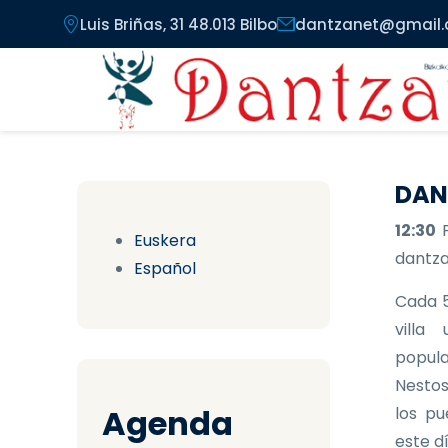
Pasar al contenido principal
Luis Briñas, 31 48.013 Bilbo
dantzanet@gmail
DAN
12:30
Euskera
dantzar
Español
Cada 5
villa
popula
Nestos
Agenda
los pu
este d