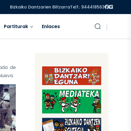
Facebook
Vimeo
Bizkaiko Dantzarien Biltzarra
Telf.: 944418563
Partiturak
Enlaces
ada de
 Nueva.