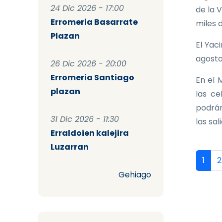
24 Dic 2026 - 17:00
de la 
Erromeria Basarrate
miles 
Plazan
El Yac
agosto
26 Dic 2026 - 20:00
Erromeria Santiago
En el 
plazan
las ce
podrán
31 Dic 2026 - 11:30
las sal
Erraldoien kalejira
Luzarran
Pag
Págin
P
1
2
Gehiago