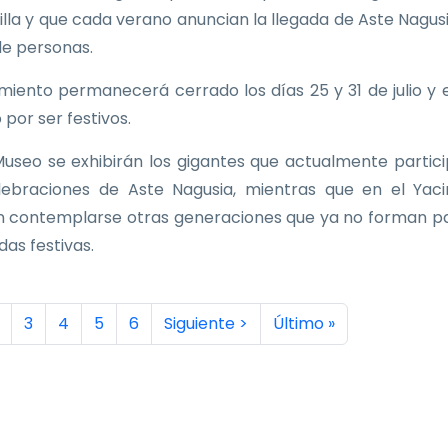
Villa y que cada verano anuncian la llegada de Aste Nagus
de personas.
imiento permanecerá cerrado los días 25 y 31 de julio y e
 por ser festivos.
Museo se exhibirán los gigantes que actualmente partic
lebraciones de Aste Nagusia, mientras que en el Yac
 contemplarse otras generaciones que ya no forman p
idas festivas.
inación
a actual
ágina
Página
Página
Página
Página
Siguiente página
Última página
3
4
5
6
Siguiente >
Último »