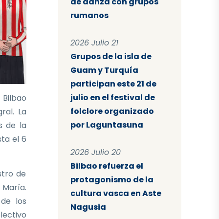
de danza con grupos
rumanos
2026 Julio 21
Grupos de la isla de
Guam y Turquía
participan este 21 de
julio en el festival de
 Bilbao
folclore organizado
ral. La
por Laguntasuna
s de la
sta el 6
2026 Julio 20
Bilbao refuerza el
stro de
protagonismo de la
 María.
cultura vasca en Aste
 de los
Nagusia
lectivo