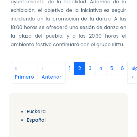
ayuntamiento de la localidad. Además de la
exhibición, el objetivo de la iniciativa es seguir
incidiendo en la promoción de la danza. A las
18:00 horas se ofrecerá una sesión de danza en
la plaza del pueblo, y a las 20:30 horas el
ambiente festivo continuará con el grupo Kittu.
Paginación
Primera página
Página anterior
Página
Página actual
Página
Página
Página
Página
Si
«
‹
1
2
3
4
5
6
Si
Primero
Anterior
>
Euskera
Español