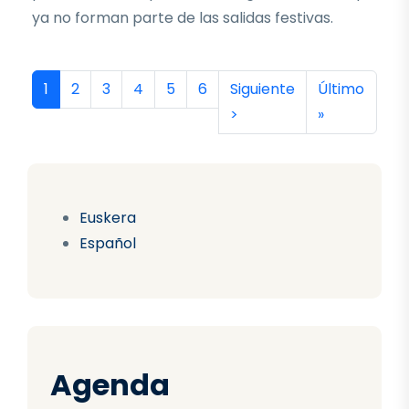
ya no forman parte de las salidas festivas.
Paginación
Página actual
Página
Página
Página
Página
Página
Siguiente página
Última págin
1
2
3
4
5
6
Siguiente
Último
>
»
Euskera
Español
Agenda