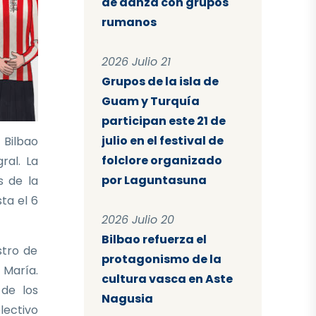
de danza con grupos
rumanos
2026 Julio 21
Grupos de la isla de
Guam y Turquía
participan este 21 de
julio en el festival de
 Bilbao
folclore organizado
ral. La
por Laguntasuna
s de la
sta el 6
2026 Julio 20
Bilbao refuerza el
stro de
protagonismo de la
 María.
cultura vasca en Aste
 de los
Nagusia
lectivo