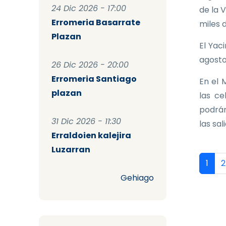
24 Dic 2026 - 17:00
de la 
Erromeria Basarrate
miles 
Plazan
El Yac
agosto
26 Dic 2026 - 20:00
Erromeria Santiago
En el 
plazan
las ce
podrán
31 Dic 2026 - 11:30
las sal
Erraldoien kalejira
Luzarran
Pag
Págin
P
1
2
Gehiago