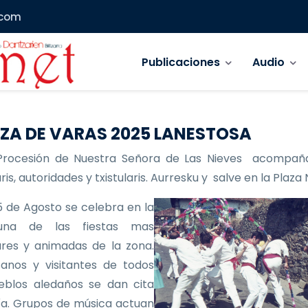
.com
Navegación principal
Publicaciones
Audio
ZA DE VARAS 2025 LANESTOSA
Procesión de Nuestra Señora de Las Nieves acompañ
is, autoridades y txistularis. Aurresku y salve en la Plaza
 de Agosto se celebra en la
 una de las fiestas mas
res y animadas de la zona.
anos y visitantes de todos
eblos aledaños se dan cita
ía. Grupos de música actuan