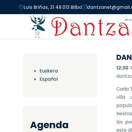
Pasar al contenido principal
Luis Briñas, 31 48.013 Bilbo
dantzanet@gmail
DAN
12:30
Euskera
dantzar
Español
Cada 5
villa
popula
Nestos
Agenda
los pu
este d