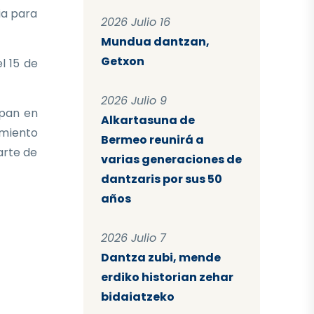
ia para
2026 Julio 16
Mundua dantzan,
Getxon
l 15 de
2026 Julio 9
ipan en
Alkartasuna de
imiento
Bermeo reunirá a
arte de
varias generaciones de
dantzaris por sus 50
años
2026 Julio 7
Dantza zubi, mende
erdiko historian zehar
bidaiatzeko