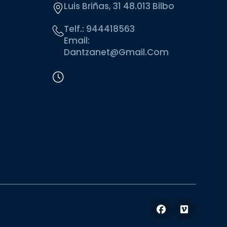
Luis Briñas, 31 48.013 Bilbo
Telf.:
944418563
Email:
Dantzanet@gmail.com
Facebook
Vimeo