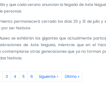
Villa y que cada verano anuncian la llegada de Aste Nagus
de personas.
imiento permanecerá cerrado los días 25 y 31 de julio y e
 por ser festivos.
Museo se exhibirán los gigantes que actualmente partic
lebraciones de Aste Nagusia, mientras que en el Yac
 contemplarse otras generaciones que ya no forman p
idas festivas.
inación
a actual
ágina
Página
Página
Página
Página
Siguiente página
Última página
3
4
5
6
Siguiente >
Último »