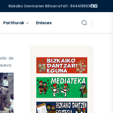
Facebook
Vimeo
Bizkaiko Dantzarien Biltzarra
Telf.: 944418563
Partiturak
Enlaces
ada de
 Nueva.