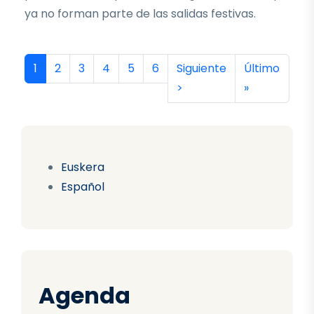
ya no forman parte de las salidas festivas.
Paginación
Página actual
Página
Página
Página
Página
Página
Siguiente página
Última págin
1
2
3
4
5
6
Siguiente
Último
>
»
Euskera
Español
Agenda