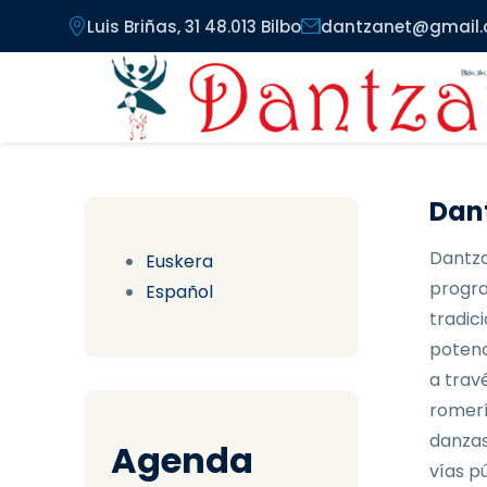
Pasar al contenido principal
Luis Briñas, 31 48.013 Bilbo
dantzanet@gmail
Dant
Dantza
Euskera
progra
Español
tradici
potenc
a trav
romerí
danzas
Agenda
vías pú