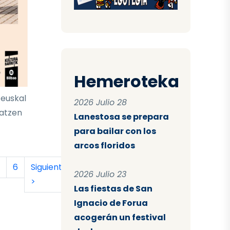
Hemeroteka
 euskal
2026 Julio 28
latzen
Lanestosa se prepara
para bailar con los
arcos floridos
tual
a
ágina
Página
Siguiente página
Última página
6
Siguiente
Último
2026 Julio 23
>
»
Las fiestas de San
Ignacio de Forua
acogerán un festival