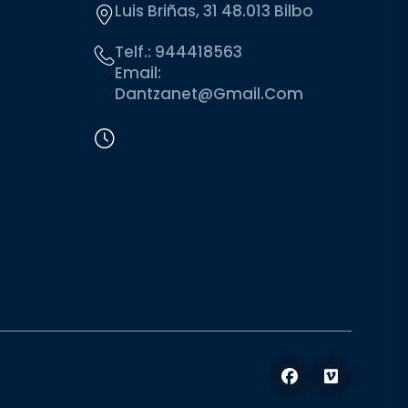
Luis Briñas, 31 48.013 Bilbo
Telf.:
944418563
Email:
Dantzanet@gmail.com
Facebook
Vimeo