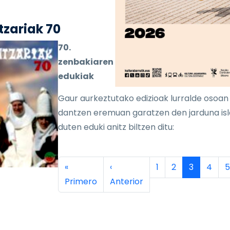
zariak 70
70.
zenbakiaren
edukiak
Gaur aurkeztutako edizioak lurralde osoan
dantzen eremuan garatzen den jarduna is
duten eduki anitz biltzen ditu:
inación
Primera página
Página anterior
Página
Página
Página ac
Págin
P
«
‹
1
2
3
4
5
Primero
Anterior