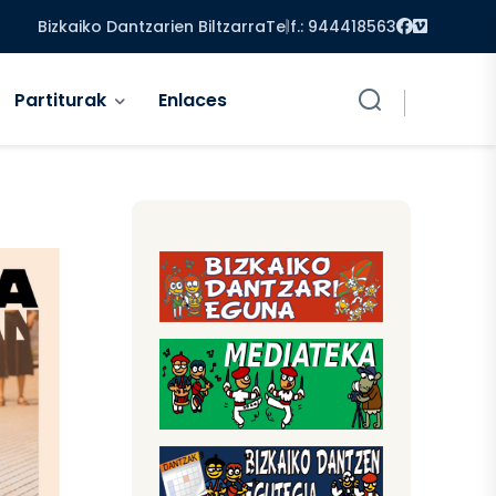
Facebook
Vimeo
Bizkaiko Dantzarien Biltzarra
Telf.: 944418563
Partiturak
Enlaces