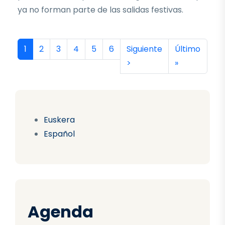
ya no forman parte de las salidas festivas.
Paginación
Página actual
Página
Página
Página
Página
Página
Siguiente página
Última págin
1
2
3
4
5
6
Siguiente
Último
>
»
Euskera
Español
Agenda