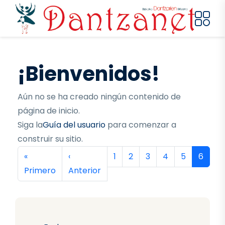
Pasar al contenido principal
¡Bienvenidos!
Aún no se ha creado ningún contenido de
página de inicio.
Siga la
Guía del usuario
para comenzar a
construir su sitio.
Paginación
Primera página
Página anterior
Página
Página
Página
Página
Página
Página
«
‹
1
2
3
4
5
6
Primero
Anterior