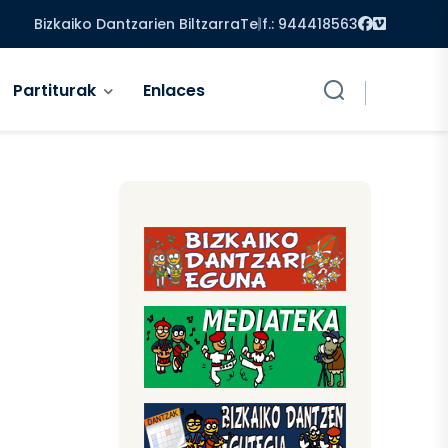
Facebook
Vimeo
Bizkaiko Dantzarien Biltzarra
Telf.: 944418563
Partiturak
Enlaces