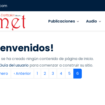
.com
Navegación principal
Publicaciones
Audio
ienvenidos!
 se ha creado ningún contenido de página de inicio.
Guía del usuario
para comenzar a construir su sitio.
inación
era página
Página anterior
Página
Página
Página
Página
Página
Página actual
imero
‹ Anterior
1
2
3
4
5
6