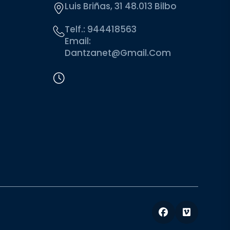
Luis Briñas, 31 48.013 Bilbo
Telf.:
944418563
Email:
Dantzanet@gmail.com
Facebook
Vimeo