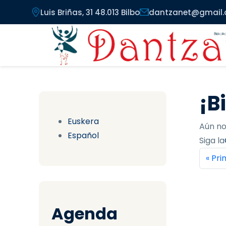
Pasar al contenido principal
Luis Briñas, 31 48.013 Bilbo
dantzanet@gmail
¡B
Euskera
Aún no
Español
Siga la
Pag
Prim
« Pr
Agenda