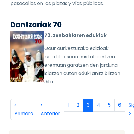
pasacalles en las plazas y vías públicas.
Dantzariak 70
70. zenbakiaren edukiak
Gaur aurkeztutako edizioak
lurralde osoan euskal dantzen
eremuan garatzen den jarduna
islatzen duten eduki anitz biltzen
ditu:
Paginación
Primera página
Página anterior
Página
Página
Página actual
Página
Página
Página
Si
«
‹
1
2
3
4
5
6
Si
Primero
Anterior
>