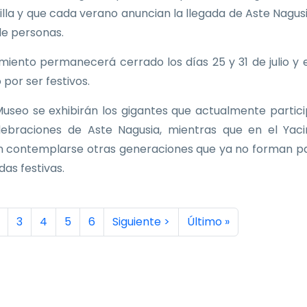
Villa y que cada verano anuncian la llegada de Aste Nagus
de personas.
imiento permanecerá cerrado los días 25 y 31 de julio y e
 por ser festivos.
Museo se exhibirán los gigantes que actualmente partic
lebraciones de Aste Nagusia, mientras que en el Yac
 contemplarse otras generaciones que ya no forman p
idas festivas.
inación
a actual
ágina
Página
Página
Página
Página
Siguiente página
Última página
3
4
5
6
Siguiente >
Último »