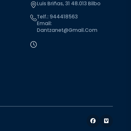
Luis Briñas, 31 48.013 Bilbo
Telf.:
944418563
Email:
Dantzanet@gmail.com
Facebook
Vimeo