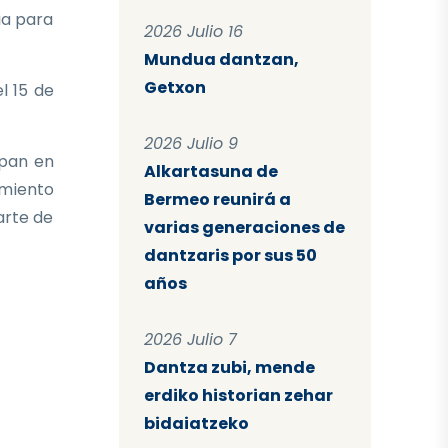
ia para
2026 Julio 16
Mundua dantzan,
Getxon
l 15 de
2026 Julio 9
ipan en
Alkartasuna de
imiento
Bermeo reunirá a
arte de
varias generaciones de
dantzaris por sus 50
años
2026 Julio 7
Dantza zubi, mende
erdiko historian zehar
bidaiatzeko