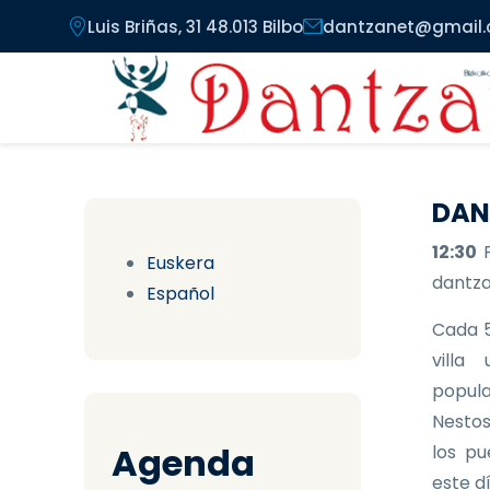
Pasar al contenido principal
Luis Briñas, 31 48.013 Bilbo
dantzanet@gmail
DAN
12:30
Euskera
dantzar
Español
Cada 5
villa
popula
Nestos
Agenda
los pu
este d