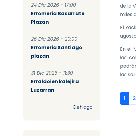
24 Dic 2026 - 17:00
de la 
Erromeria Basarrate
miles 
Plazan
El Yac
agosto
26 Dic 2026 - 20:00
Erromeria Santiago
En el 
plazan
las ce
podrán
31 Dic 2026 - 11:30
las sal
Erraldoien kalejira
Luzarran
Pag
Págin
P
1
2
Gehiago