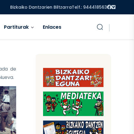
Facebook
Vimeo
Bizkaiko Dantzarien Biltzarra
Telf.: 944418563
Partiturak
Enlaces
ada de
 Nueva.