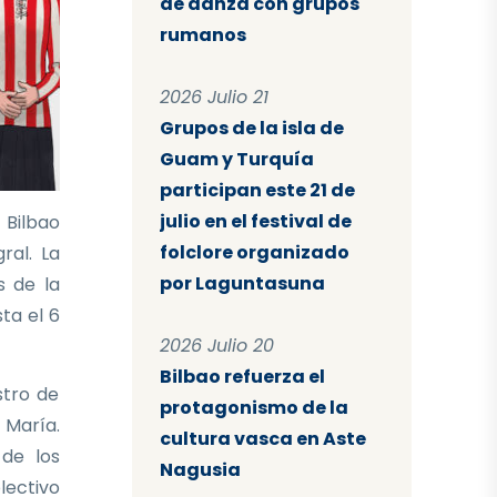
de danza con grupos
rumanos
2026 Julio 21
Grupos de la isla de
Guam y Turquía
participan este 21 de
julio en el festival de
 Bilbao
folclore organizado
ral. La
por Laguntasuna
s de la
sta el 6
2026 Julio 20
Bilbao refuerza el
stro de
protagonismo de la
 María.
cultura vasca en Aste
 de los
Nagusia
lectivo