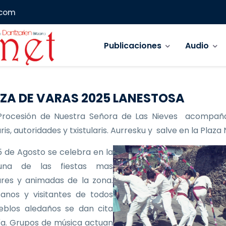
.com
Navegación principal
Publicaciones
Audio
ZA DE VARAS 2025 LANESTOSA
Procesión de Nuestra Señora de Las Nieves acompañ
is, autoridades y txistularis. Aurresku y salve en la Plaza
 de Agosto se celebra en la
 una de las fiestas mas
res y animadas de la zona.
anos y visitantes de todos
eblos aledaños se dan cita
ía. Grupos de música actuan