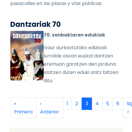
pasacalles en las plazas y vías públicas.
Dantzariak 70
70. zenbakiaren edukiak
Gaur aurkeztutako edizioak
lurralde osoan euskal dantzen
eremuan garatzen den jarduna
islatzen duten eduki anitz biltzen
ditu:
Paginación
Primera página
Página anterior
Página
Página
Página actual
Página
Página
Página
Si
«
‹
1
2
3
4
5
6
Si
Primero
Anterior
>