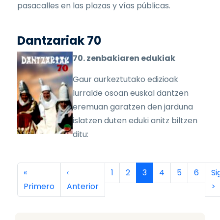
pasacalles en las plazas y vías públicas.
Dantzariak 70
70. zenbakiaren edukiak
Gaur aurkeztutako edizioak
lurralde osoan euskal dantzen
eremuan garatzen den jarduna
islatzen duten eduki anitz biltzen
ditu:
Paginación
Primera página
Página anterior
Página
Página
Página actual
Página
Página
Página
Si
«
‹
1
2
3
4
5
6
Si
Primero
Anterior
>