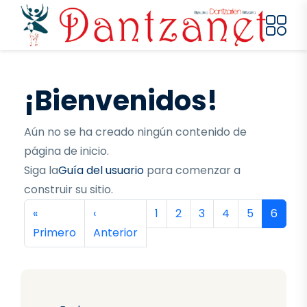
Pasar al contenido principal
¡Bienvenidos!
Aún no se ha creado ningún contenido de
página de inicio.
Siga la
Guía del usuario
para comenzar a
construir su sitio.
Paginación
Primera página
Página anterior
Página
Página
Página
Página
Página
Página
«
‹
1
2
3
4
5
6
Primero
Anterior