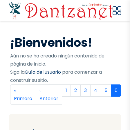
Pasar al contenido principal
¡Bienvenidos!
Aún no se ha creado ningún contenido de
página de inicio.
Siga la
Guía del usuario
para comenzar a
construir su sitio.
Paginación
Primera página
Página anterior
Página
Página
Página
Página
Página
Página
«
‹
1
2
3
4
5
6
Primero
Anterior