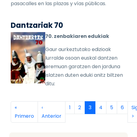
pasacalles en las plazas y vías públicas.
Dantzariak 70
70. zenbakiaren edukiak
Gaur aurkeztutako edizioak
lurralde osoan euskal dantzen
eremuan garatzen den jarduna
islatzen duten eduki anitz biltzen
ditu:
Paginación
Primera página
Página anterior
Página
Página
Página actual
Página
Página
Página
Si
«
‹
1
2
3
4
5
6
Si
Primero
Anterior
>