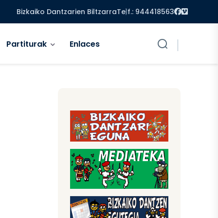
Facebook
Vimeo
Bizkaiko Dantzarien Biltzarra
Telf.: 944418563
Partiturak
Enlaces