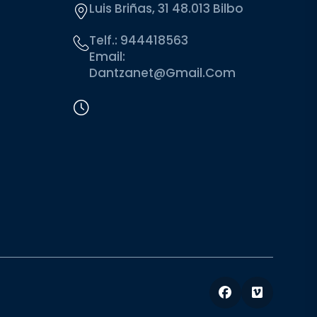
Luis Briñas, 31 48.013 Bilbo
Telf.:
944418563
Email:
Dantzanet@gmail.com
Facebook
Vimeo