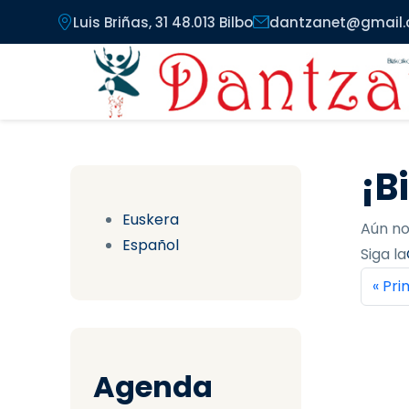
Pasar al contenido principal
Luis Briñas, 31 48.013 Bilbo
dantzanet@gmail
¡B
Euskera
Aún no
Español
Siga la
Pag
Prim
« Pr
Agenda