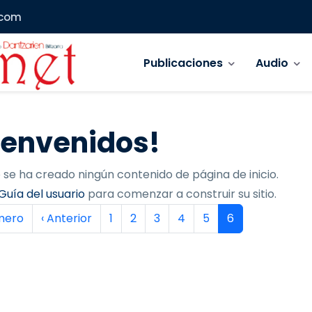
.com
Navegación principal
Publicaciones
Audio
ienvenidos!
 se ha creado ningún contenido de página de inicio.
Guía del usuario
para comenzar a construir su sitio.
inación
era página
Página anterior
Página
Página
Página
Página
Página
Página actual
imero
‹ Anterior
1
2
3
4
5
6