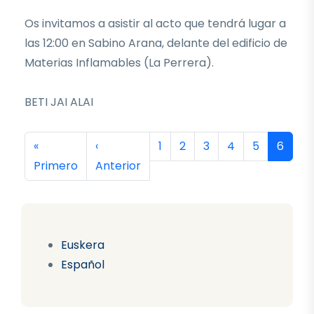
Os invitamos a asistir al acto que tendrá lugar a
las 12:00 en Sabino Arana, delante del edificio de
Materias Inflamables (La Perrera).
BETI JAI ALAI
Paginación
Primera página
Página anterior
Página
Página
Página
Página
Página
Página
«
‹
1
2
3
4
5
6
Primero
Anterior
Euskera
Español