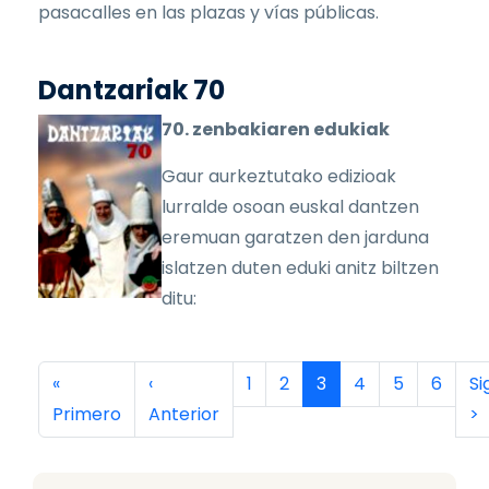
pasacalles en las plazas y vías públicas.
Dantzariak 70
70. zenbakiaren edukiak
Gaur aurkeztutako edizioak
lurralde osoan euskal dantzen
eremuan garatzen den jarduna
islatzen duten eduki anitz biltzen
ditu:
Paginación
Primera página
Página anterior
Página
Página
Página actual
Página
Página
Página
Si
«
‹
1
2
3
4
5
6
Si
Primero
Anterior
>