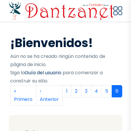
Pasar al contenido principal
¡Bienvenidos!
Aún no se ha creado ningún contenido de
página de inicio.
Siga la
Guía del usuario
para comenzar a
construir su sitio.
Paginación
Primera página
Página anterior
Página
Página
Página
Página
Página
Página
«
‹
1
2
3
4
5
6
Primero
Anterior