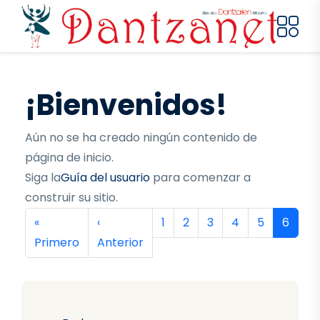
Pasar al contenido principal
¡Bienvenidos!
Aún no se ha creado ningún contenido de
página de inicio.
Siga la
Guía del usuario
para comenzar a
construir su sitio.
Paginación
Primera página
Página anterior
Página
Página
Página
Página
Página
Página
«
‹
1
2
3
4
5
6
Primero
Anterior