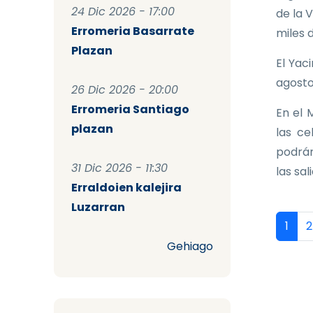
24 Dic 2026 - 17:00
de la 
Erromeria Basarrate
miles 
Plazan
El Yac
agosto
26 Dic 2026 - 20:00
Erromeria Santiago
En el 
plazan
las ce
podrán
31 Dic 2026 - 11:30
las sal
Erraldoien kalejira
Luzarran
Pag
Págin
P
1
2
Gehiago