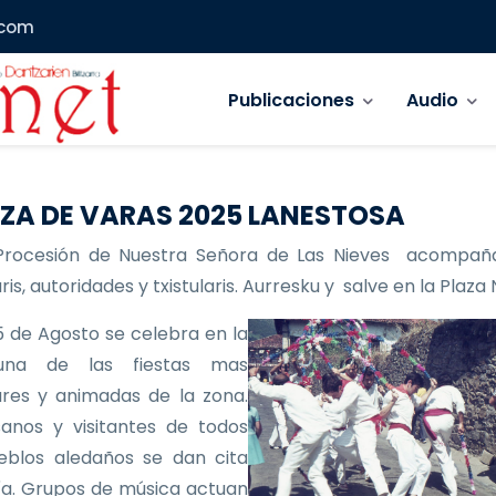
.com
Navegación principal
Publicaciones
Audio
ZA DE VARAS 2025 LANESTOSA
Procesión de Nuestra Señora de Las Nieves acompañ
is, autoridades y txistularis. Aurresku y salve en la Plaza
 de Agosto se celebra en la
 una de las fiestas mas
res y animadas de la zona.
anos y visitantes de todos
eblos aledaños se dan cita
ía. Grupos de música actuan