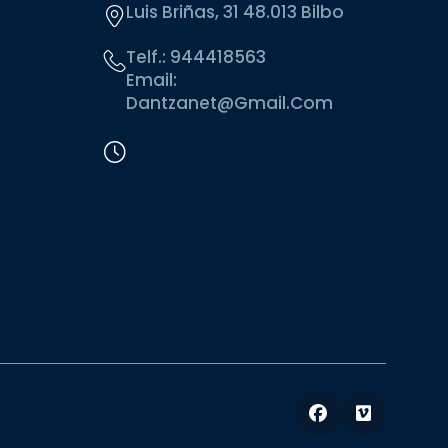
Luis Briñas, 31 48.013 Bilbo
Telf.:
944418563
Email:
Dantzanet@gmail.com
Facebook
Vimeo