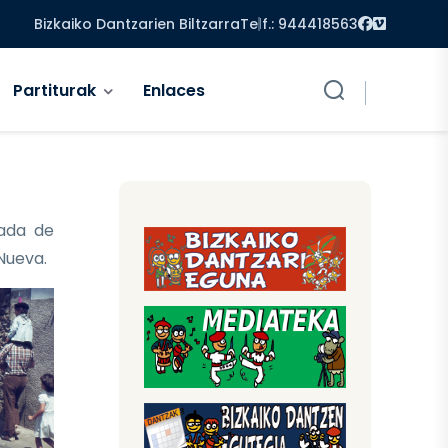
Facebook
Vimeo
Bizkaiko Dantzarien Biltzarra
Telf.: 944418563
Partiturak
Enlaces
ada de
 Nueva.