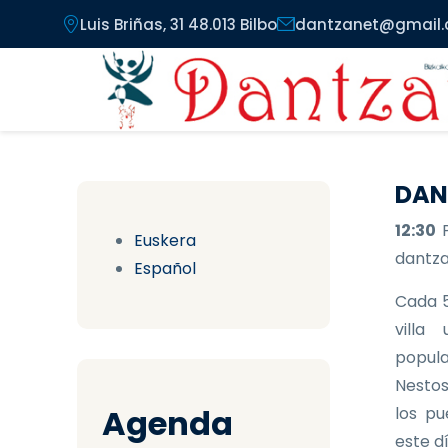
Pasar al contenido principal
Luis Briñas, 31 48.013 Bilbo
dantzanet@gmail
DAN
12:30
Euskera
dantzar
Español
Cada 5
villa
popula
Nestos
Agenda
los pu
este d