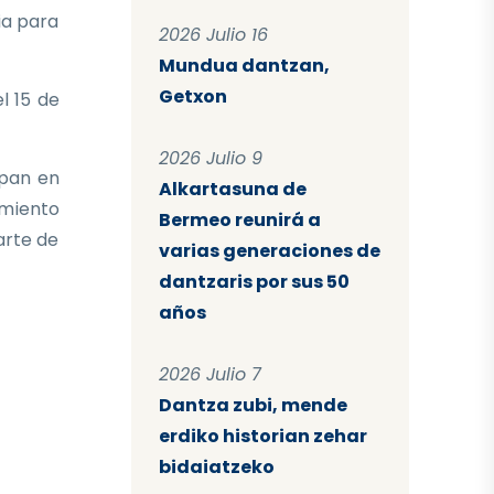
ia para
2026 Julio 16
Mundua dantzan,
Getxon
l 15 de
2026 Julio 9
ipan en
Alkartasuna de
imiento
Bermeo reunirá a
arte de
varias generaciones de
dantzaris por sus 50
años
2026 Julio 7
Dantza zubi, mende
erdiko historian zehar
bidaiatzeko