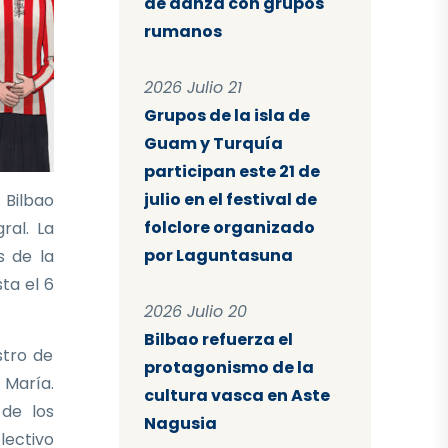
de danza con grupos
rumanos
2026 Julio 21
Grupos de la isla de
Guam y Turquía
participan este 21 de
julio en el festival de
 Bilbao
folclore organizado
ral. La
por Laguntasuna
s de la
sta el 6
2026 Julio 20
Bilbao refuerza el
stro de
protagonismo de la
 María.
cultura vasca en Aste
 de los
Nagusia
lectivo