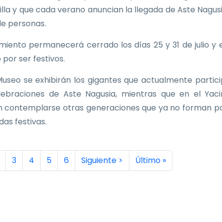
Villa y que cada verano anuncian la llegada de Aste Nagus
de personas.
imiento permanecerá cerrado los días 25 y 31 de julio y e
 por ser festivos.
Museo se exhibirán los gigantes que actualmente partic
lebraciones de Aste Nagusia, mientras que en el Yac
 contemplarse otras generaciones que ya no forman p
idas festivas.
inación
a actual
ágina
Página
Página
Página
Página
Siguiente página
Última página
3
4
5
6
Siguiente >
Último »