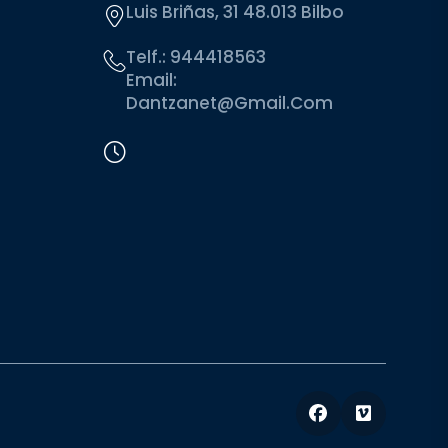
Luis Briñas, 31 48.013 Bilbo
Telf.:
944418563
Email:
Dantzanet@gmail.com
Facebook
Vimeo