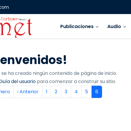
.com
Navegación principal
Publicaciones
Audio
ienvenidos!
 se ha creado ningún contenido de página de inicio.
Guía del usuario
para comenzar a construir su sitio.
inación
era página
Página anterior
Página
Página
Página
Página
Página
Página actual
imero
‹ Anterior
1
2
3
4
5
6