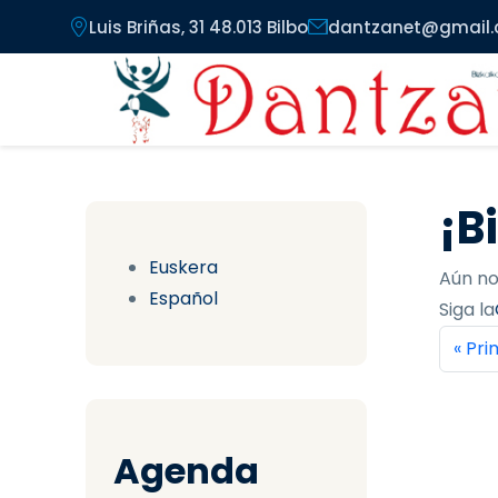
Pasar al contenido principal
Luis Briñas, 31 48.013 Bilbo
dantzanet@gmail
¡B
Euskera
Aún no
Español
Siga la
Pag
Prim
« Pr
Agenda