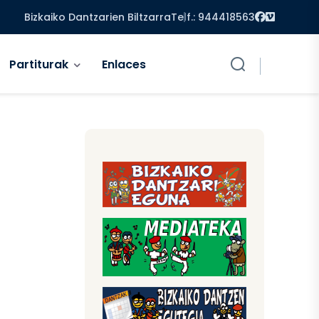
Facebook
Vimeo
Bizkaiko Dantzarien Biltzarra
Telf.: 944418563
Partiturak
Enlaces