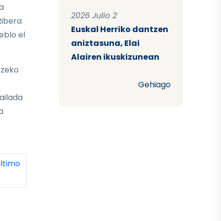
a
2026 Julio 2
Ribera
Euskal Herriko dantzen
eblo el
aniztasuna, Elai
Alairen ikuskizunean
tzeko
Gehiago
ailada
a
ina
ltima página
ltimo