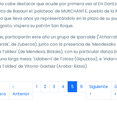
ño cabe destacar que acude por primera vez al EH Dantz
ta de Basauri el 'paloteao' de MURCHANTE, pueblo de la 
a que lleva años ya representándolo en la plaza de su pu
agosto, víspera su patrón San Roque.
, participarán este año un grupo de Iparralde ('Atharra
riak', de Zuberoa), junto con la presencia de 'Mendexako
 Taldea' (de Mendexa, Bizkaia), con su particular danza b
una larga mesa; 'Udaberri' de Tolosa (Gipuzkoa), e 'Indarr
 Taldea' de Vitoria-Gasteiz (Araba-Álava).
inación
era página
Página anterior
Página
Página
Página
Página
Página actual
Página
Siguiente pág
Ú
‹
1
2
3
4
5
6
Siguiente
Ú
ero
Anterior
>
»