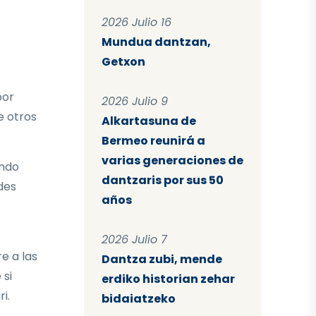
2026 Julio 16
Mundua dantzan,
Getxon
por
2026 Julio 9
e otros
Alkartasuna de
Bermeo reunirá a
varias generaciones de
endo
dantzaris por sus 50
des
años
2026 Julio 7
e a las
Dantza zubi, mende
 si
erdiko historian zehar
i.
bidaiatzeko