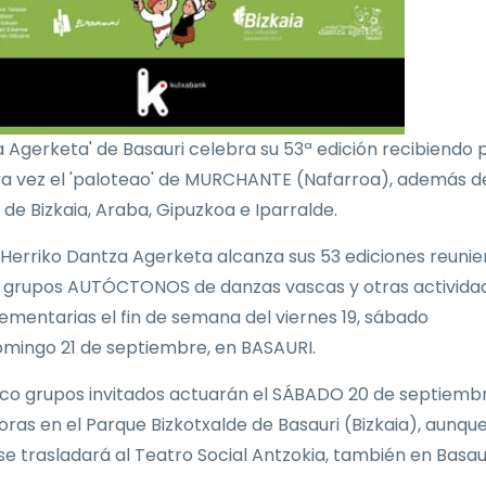
 Agerketa' de Basauri celebra su 53ª edición recibiendo 
a vez el 'paloteao' de MURCHANTE (Nafarroa), además d
 de Bizkaia, Araba, Gipuzkoa e Iparralde.
 Herriko Dantza Agerketa alcanza sus 53 ediciones reuni
grupos AUTÓCTONOS de danzas vascas y otras activida
mentarias el fin de semana del viernes 19, sábado
omingo 21 de septiembre, en BASAURI.
nco grupos invitados actuarán el SÁBADO 20 de septiembr
oras en el Parque Bizkotxalde de Basauri (Bizkaia), aunque
 se trasladará al Teatro Social Antzokia, también en Basaur