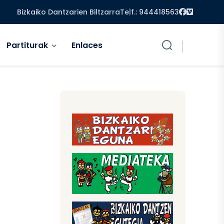
Facebook
Vimeo
Bizkaiko Dantzarien Biltzarra
Telf.: 944418563
Partiturak
Enlaces