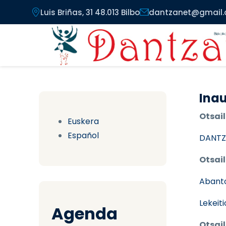
Pasar al contenido principal
Luis Briñas, 31 48.013 Bilbo
dantzanet@gmail
Inau
Otsail
Euskera
Español
DANTZ
Otsail
Abant
Lekeit
Agenda
Otsail