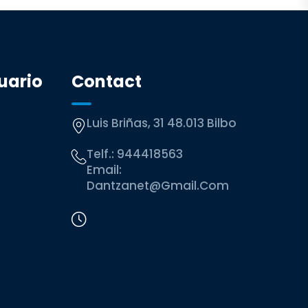
uario
Contact
Luis Briñas, 31 48.013 Bilbo
Telf.:
944418563
Email:
Dantzanet@gmail.com