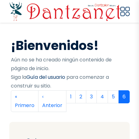
Pasar al contenido principal
¡Bienvenidos!
Aún no se ha creado ningún contenido de
página de inicio.
Siga la
Guía del usuario
para comenzar a
construir su sitio.
Paginación
Primera página
Página anterior
Página
Página
Página
Página
Página
Página
«
‹
1
2
3
4
5
6
Primero
Anterior