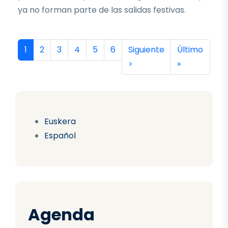
ya no forman parte de las salidas festivas.
Paginación
Página actual
Página
Página
Página
Página
Página
Siguiente página
Última págin
1
2
3
4
5
6
Siguiente
Último
>
»
Euskera
Español
Agenda