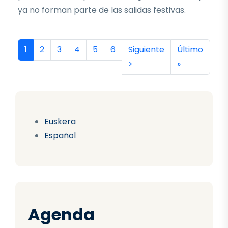
ya no forman parte de las salidas festivas.
Paginación
Página actual
Página
Página
Página
Página
Página
Siguiente página
Última págin
1
2
3
4
5
6
Siguiente
Último
>
»
Euskera
Español
Agenda