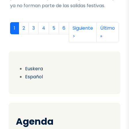
ya no forman parte de las salidas festivas.
Paginación
Página actual
Página
Página
Página
Página
Página
Siguiente página
Última págin
1
2
3
4
5
6
Siguiente
Último
>
»
Euskera
Español
Agenda