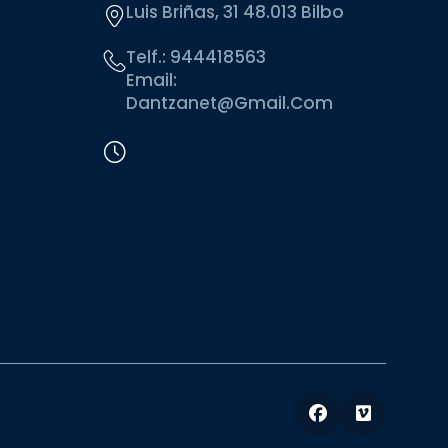
Luis Briñas, 31 48.013 Bilbo
Telf.:
944418563
Email:
Dantzanet@gmail.com
Facebook
Vimeo