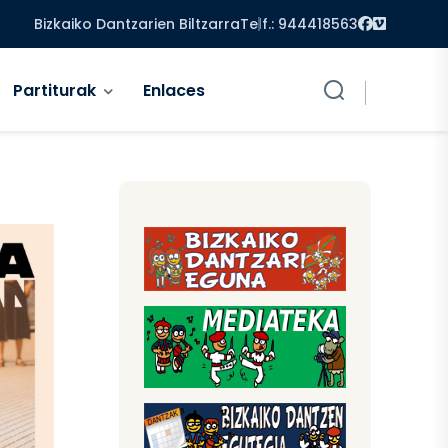
Facebook
Vimeo
Bizkaiko Dantzarien Biltzarra
Telf.: 944418563
Partiturak
Enlaces