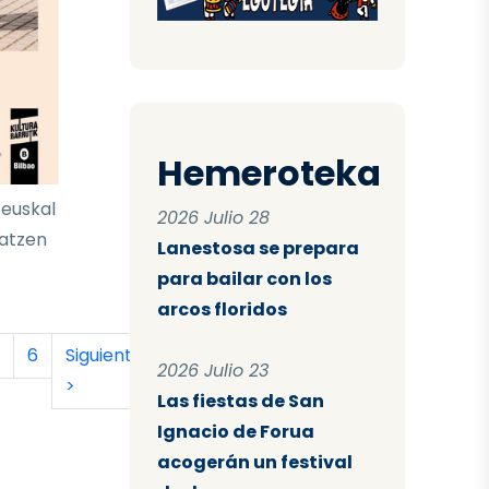
Hemeroteka
 euskal
2026 Julio 28
latzen
Lanestosa se prepara
para bailar con los
arcos floridos
tual
a
ágina
Página
Siguiente página
Última página
6
Siguiente
Último
2026 Julio 23
>
»
Las fiestas de San
Ignacio de Forua
acogerán un festival