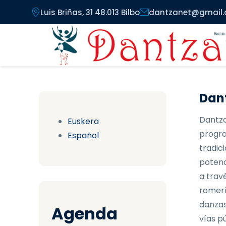
Pasar al contenido principal
Luis Briñas, 31 48.013 Bilbo
dantzanet@gmail
Dant
Dantza
Euskera
progra
Español
tradici
potenc
a trav
romerí
danzas
Agenda
vías pú