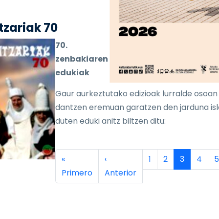
zariak 70
70.
zenbakiaren
edukiak
Gaur aurkeztutako edizioak lurralde osoan
dantzen eremuan garatzen den jarduna is
duten eduki anitz biltzen ditu:
inación
Primera página
Página anterior
Página
Página
Página ac
Págin
P
«
‹
1
2
3
4
5
Primero
Anterior