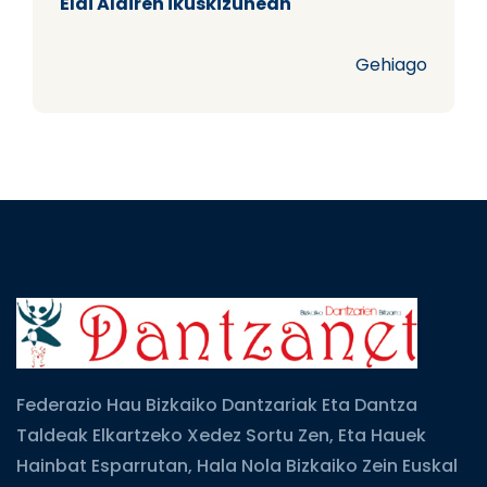
Elai Alairen ikuskizunean
Gehiago
Federazio Hau Bizkaiko Dantzariak Eta Dantza
Taldeak Elkartzeko Xedez Sortu Zen, Eta Hauek
Hainbat Esparrutan, Hala Nola Bizkaiko Zein Euskal