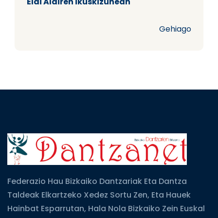
Elai Alairen ikuskizunean
Gehiago
Federazio Hau Bizkaiko Dantzariak Eta Dantza
Taldeak Elkartzeko Xedez Sortu Zen, Eta Hauek
Hainbat Esparrutan, Hala Nola Bizkaiko Zein Euskal