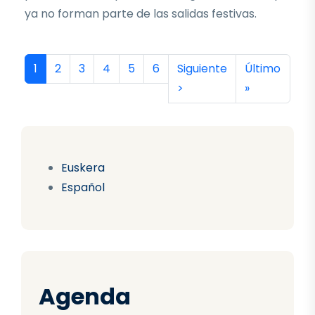
ya no forman parte de las salidas festivas.
Paginación
Página actual
Página
Página
Página
Página
Página
Siguiente página
Última págin
1
2
3
4
5
6
Siguiente
Último
>
»
Euskera
Español
Agenda