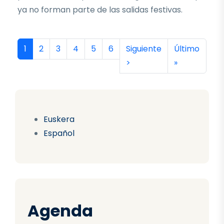
ya no forman parte de las salidas festivas.
Paginación
Página actual
Página
Página
Página
Página
Página
Siguiente página
Última págin
1
2
3
4
5
6
Siguiente
Último
>
»
Euskera
Español
Agenda