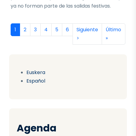
ya no forman parte de las salidas festivas.
Paginación
Página actual
Página
Página
Página
Página
Página
Siguiente página
Última págin
1
2
3
4
5
6
Siguiente
Último
>
»
Euskera
Español
Agenda